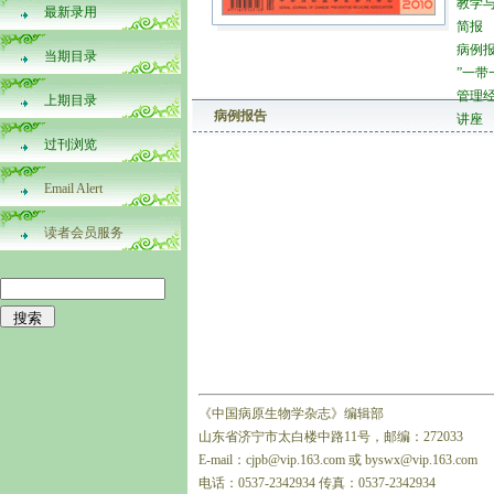
教学
最新录用
简报
病例
当期目录
”一带
管理
上期目录
病例报告
讲座
过刊浏览
Email Alert
读者会员服务
《中国病原生物学杂志》编辑部
山东省济宁市太白楼中路11号，邮编：272033
E-mail：cjpb@vip.163.com 或 byswx@vip.163.com
电话：0537-2342934 传真：0537-2342934