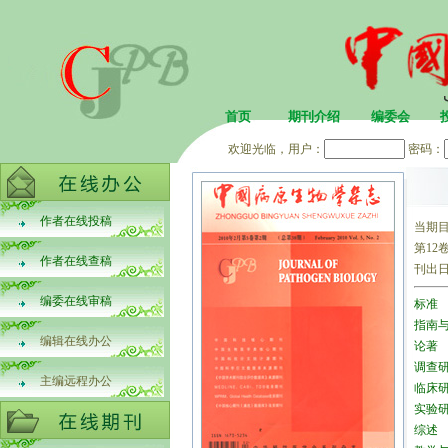
首页
期刊介绍
编委会
欢迎光临，用户：
密码：
作者在线投稿
当期
第12卷
作者在线查稿
刊出
编委在线审稿
标准
指南
编辑在线办公
论著
调查
主编远程办公
临床
实验
综述