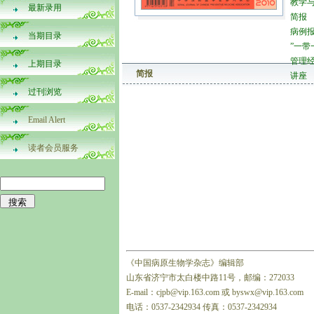
教学
最新录用
简报
病例
当期目录
”一带
管理
上期目录
简报
讲座
过刊浏览
Email Alert
读者会员服务
《中国病原生物学杂志》编辑部
山东省济宁市太白楼中路11号，邮编：272033
E-mail：cjpb@vip.163.com 或 byswx@vip.163.com
电话：0537-2342934 传真：0537-2342934