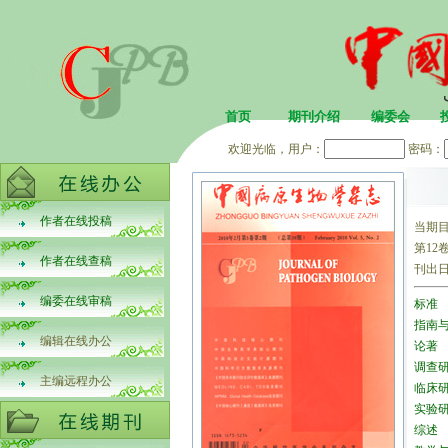
首页
期刊介绍
编委会
欢迎光临，用户：
密码：
作者在线投稿
当期
第12卷
作者在线查稿
刊出
编委在线审稿
标准
指南
编辑在线办公
论著
调查
主编远程办公
临床
实验
综述