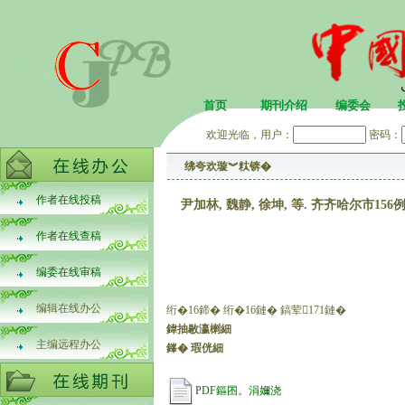
首页
期刊介绍
编委会
欢迎光临，用户：
密码：
绋夸欢璇︾粏锛�
作者在线投稿
尹加林, 魏静, 徐坤, 等. 齐齐哈尔市
作者在线查稿
编委在线审稿
编辑在线办公
绗�16鍗� 绗�16鏈� 鎬荤171鏈�
鍏抽敭瀛楋細
主编远程办公
鎽� 瑕侊細
PDF鏂囨。涓嬭浇