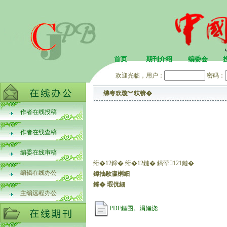
首页
期刊介绍
编委会
欢迎光临，用户：
密码：
绋夸欢璇︾粏锛�
作者在线投稿
作者在线查稿
编委在线审稿
绗�12鍗� 绗�12鏈� 鎬荤121鏈�
编辑在线办公
鍏抽敭瀛楋細
鎽� 瑕侊細
主编远程办公
PDF鏂囨。涓嬭浇