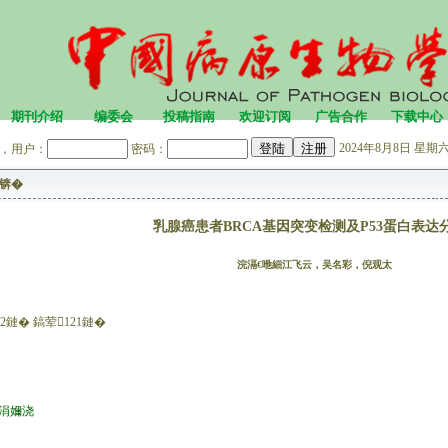
期刊介绍
编委会
投稿指南
欢迎订阅
广告合作
下载中心
2024年8月8日 星期六 
，用户：
密码：
锛�
乳腺癌患者BRCA基因突变检测及P53蛋白表达
浣滆€咃細江飞云，吴名彩，倪观太
2鏈� 鎬荤121鏈�
。涓嬭浇