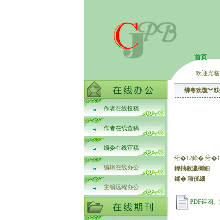
首页
欢迎光临
绋夸欢璇︾粏
作者在线投稿
作者在线查稿
编委在线审稿
绗�12鍗� 绗�1
编辑在线办公
鍏抽敭瀛楋細
鎽� 瑕侊細
主编远程办公
PDF鏂囨