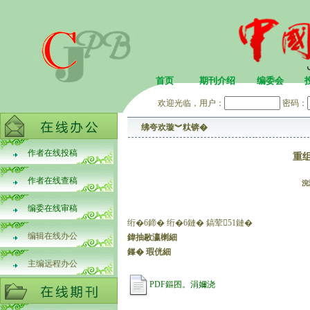
首页
期刊介绍
编委会
欢迎光临，用户：
密码：
绋夸欢璇︾粏锛�
作者在线投稿
重组
作者在线查稿
浣
编委在线审稿
绗�6鍗� 绗�6鏈� 鎬荤51鏈�
编辑在线办公
鍏抽敭瀛楋細
鎽� 瑕侊細
主编远程办公
PDF鏂囨。涓嬭浇