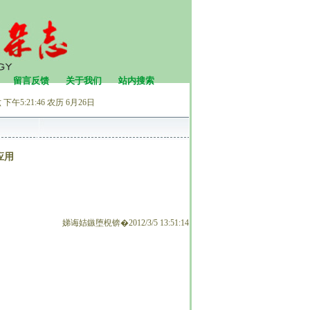
留言反馈
关于我们
站内搜索
下午5:21:46
农历 6月26日
应用
娣诲姞鏃堕棿锛�2012/3/5 13:51:14