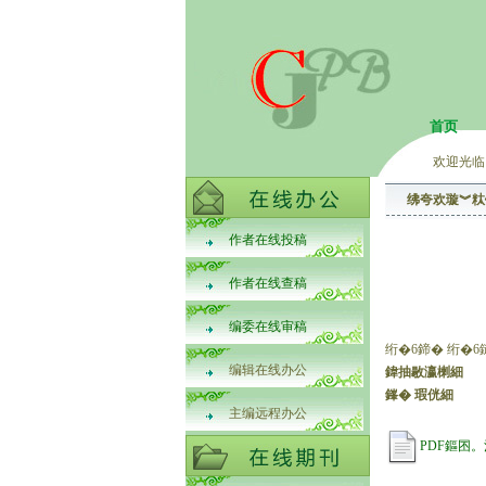
首页
欢迎光临
绋夸欢璇︾粏
作者在线投稿
作者在线查稿
编委在线审稿
绗�6鍗� 绗�6
编辑在线办公
鍏抽敭瀛楋細
鎽� 瑕侊細
主编远程办公
PDF鏂囨