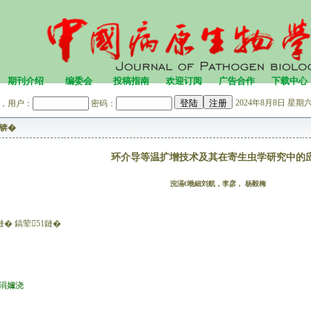
期刊介绍
编委会
投稿指南
欢迎订阅
广告合作
下载中心
2024年8月8日 星期六 
，用户：
密码：
锛�
环介导等温扩增技术及其在寄生虫学研究中的
浣滆€咃細刘航，李彦， 杨毅梅
鏈� 鎬荤51鏈�
。涓嬭浇