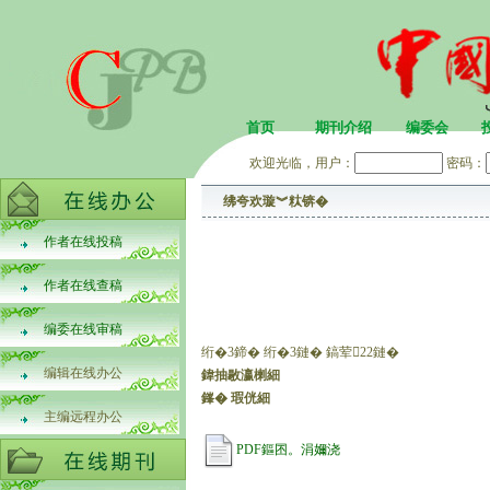
首页
期刊介绍
编委会
欢迎光临，用户：
密码：
绋夸欢璇︾粏锛�
作者在线投稿
作者在线查稿
编委在线审稿
绗�3鍗� 绗�3鏈� 鎬荤22鏈�
编辑在线办公
鍏抽敭瀛楋細
鎽� 瑕侊細
主编远程办公
PDF鏂囨。涓嬭浇