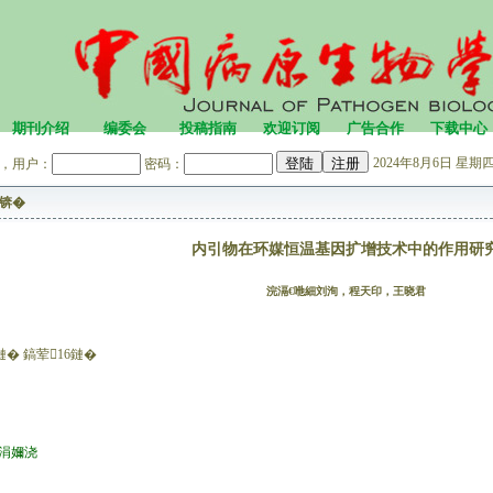
期刊介绍
编委会
投稿指南
欢迎订阅
广告合作
下载中心
2024年8月6日 星期四 
，用户：
密码：
锛�
内引物在环媒恒温基因扩增技术中的作用研
浣滆€咃細刘洵，程天印，王晓君
鏈� 鎬荤16鏈�
。涓嬭浇