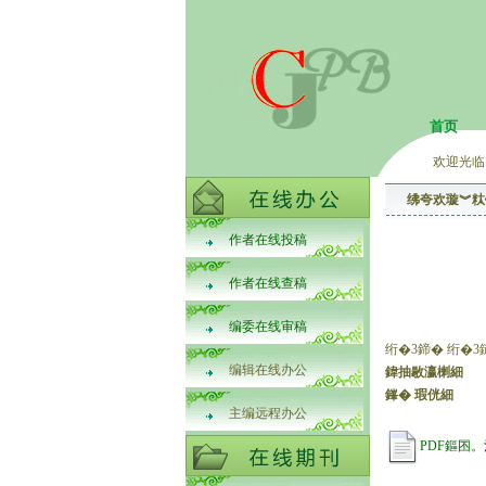
首页
欢迎光临
绋夸欢璇︾粏
作者在线投稿
作者在线查稿
编委在线审稿
绗�3鍗� 绗�3
编辑在线办公
鍏抽敭瀛楋細
鎽� 瑕侊細
主编远程办公
PDF鏂囨