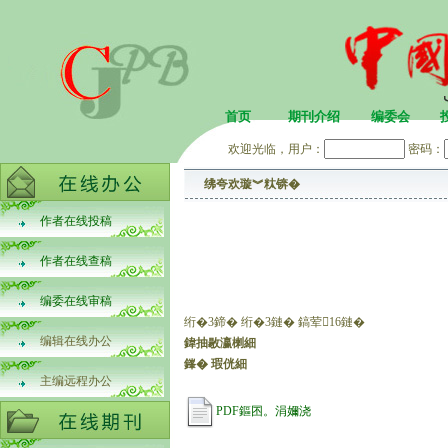
首页
期刊介绍
编委会
欢迎光临，用户：
密码：
绋夸欢璇︾粏锛�
作者在线投稿
作者在线查稿
编委在线审稿
绗�3鍗� 绗�3鏈� 鎬荤16鏈�
编辑在线办公
鍏抽敭瀛楋細
鎽� 瑕侊細
主编远程办公
PDF鏂囨。涓嬭浇