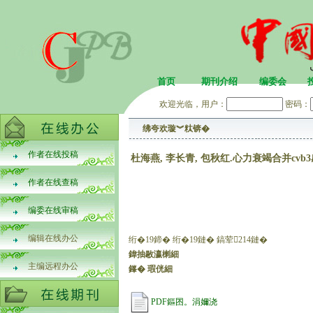
首页
期刊介绍
编委会
欢迎光临，用户：
密码：
绋夸欢璇︾粏锛�
作者在线投稿
杜海燕, 李长青, 包秋红.心力衰竭合并cv
作者在线查稿
编委在线审稿
编辑在线办公
绗�19鍗� 绗�19鏈� 鎬荤214鏈�
鍏抽敭瀛楋細
主编远程办公
鎽� 瑕侊細
PDF鏂囨。涓嬭浇