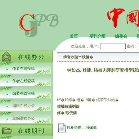
首页
期刊介绍
编委会
欢迎光临，用户：
密码：
绋夸欢璇︾粏锛�
作者在线投稿
钟如杰, 杜建. 结核肉芽肿研究模型综述：类器
作者在线查稿
编委在线审稿
绗�19鍗� 绗�19鏈� 鎬荤214鏈�
编辑在线办公
鍏抽敭瀛楋細
鎽� 瑕侊細
主编远程办公
PDF鏂囨。涓嬭浇