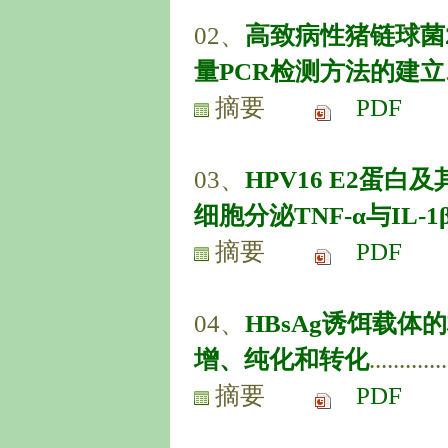
02、
高致病性猪链球菌
量PCR检测方法的建立
摘要
PDF
03、
HPV16 E2蛋白
细胞分泌TNF-α与IL-
摘要
PDF
04、
HBsAg诱饵载体
增、纯化和转化
.............
摘要
PDF