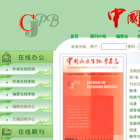
首页
期刊介绍
编委会
欢迎光临，用户：
密码：
作者在线投稿
当期
第7卷
作者在线查稿
刊出日
标准
编委在线审稿
指南
论著
编辑在线办公
调查
临床
主编远程办公
实验
综述
教学