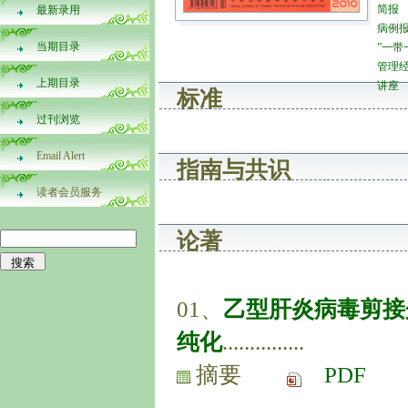
简报
最新录用
病例
当期目录
”一带
管理
上期目录
讲座
标准
过刊浏览
Email Alert
指南与共识
读者会员服务
论著
01、
乙型肝炎病毒剪接
纯化
...............
摘要
PDF