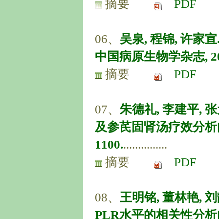
摘要
PDF
06、
吴泉, 程锦, 许家
中国病原生物学杂志, 2023, 1
摘要
PDF
07、
朱德礼, 李建平,
及参芪固肾汤疗效分析[J]. 
1100.
...............
摘要
PDF
08、
王明铭, 董林艳, 
PLR水平的相关性分析[J]. 