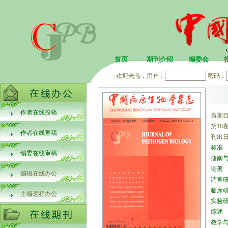
首页
期刊介绍
编委会
欢迎光临，用户：
密码：
作者在线投稿
当期
第18卷
作者在线查稿
刊出日
标准
编委在线审稿
指南
论著
编辑在线办公
调查
临床
主编远程办公
实验
综述
教学