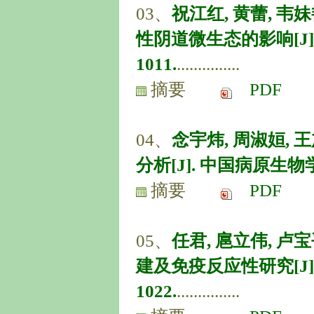
03、
祝江红, 黄蕾, 韦
性阴道微生态的影响[J]. 中
1011.
...............
摘要
PDF
04、
念宇炜, 周淑姮,
分析[J]. 中国病原生物学杂志,
摘要
PDF
05、
任君, 扈立伟, 
建及免疫反应性研究[J]. 中
1022.
...............