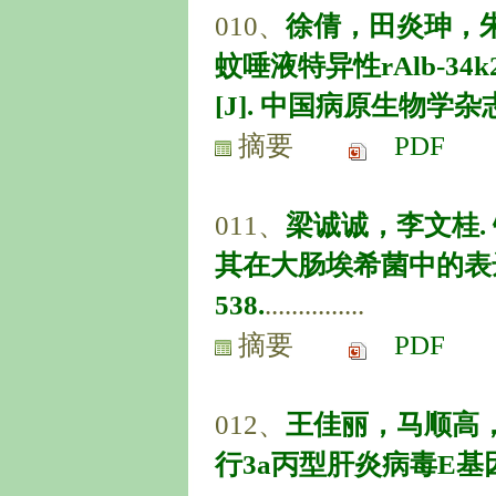
010、
徐倩，田炎珅，
蚊唾液特异性rAlb-34
[J]. 中国病原生物学杂志, 20
摘要
PDF
011、
梁诚诚，李文桂. 
其在大肠埃希菌中的表达效率[
538.
...............
摘要
PDF
012、
王佳丽，马顺高
行3a丙型肝炎病毒E基因序列