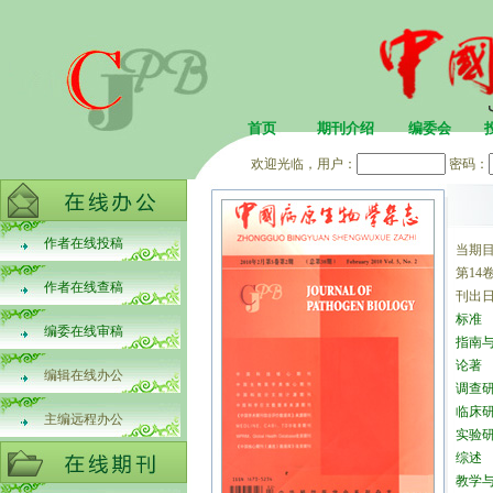
首页
期刊介绍
编委会
欢迎光临，用户：
密码：
作者在线投稿
当期
第14卷
作者在线查稿
刊出日
标准
编委在线审稿
指南
论著
编辑在线办公
调查
临床
主编远程办公
实验
综述
教学