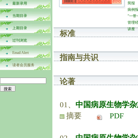
简报
最新录用
病例
当期目录
”一带
管理
上期目录
讲座
标准
过刊浏览
Email Alert
指南与共识
读者会员服务
论著
01、
中国病原生物学杂志
摘要
PDF
02、
中国病原生物学杂志